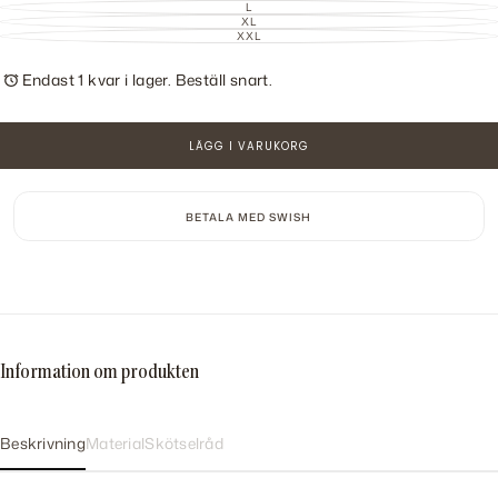
ELLER
SLUTSÅLD
L
TILLGÄNGLIG
VARIANT
INTE
ELLER
SLUTSÅLD
XL
TILLGÄNGLIG
VARIANT
INTE
ELLER
SLUTSÅLD
XXL
TILLGÄNGLIG
VARIANT
INTE
ELLER
SLUTSÅLD
TILLGÄNGLIG
INTE
ELLER
TILLGÄNGLIG
INTE
Endast 1 kvar i lager. Beställ snart.
TILLGÄNGLIG
LÄGG I VARUKORG
BETALA MED SWISH
Information om produkten
Beskrivning
Material
Skötselråd