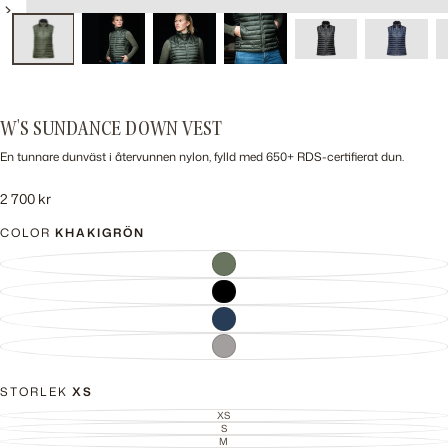
W'S SUNDANCE DOWN VEST
En tunnare dunväst i återvunnen nylon, fylld med 650+ RDS-certifierat dun.
2
Ordinarie
2 700 kr
700
pris
COLOR
KHAKIGRÖN
kr
KHAKIGRÖN
VARIANT
SLUTSÅLD
ELLER
INTE
SVART
VARIANT
TILLGÄNGLIG
SLUTSÅLD
ELLER
INTE
MARINBLÅ
VARIANT
TILLGÄNGLIG
SLUTSÅLD
ELLER
INTE
GRÅTT
VARIANT
TILLGÄNGLIG
SLUTSÅLD
ELLER
INTE
TILLGÄNGLIG
STORLEK
XS
XS
VARIANT
SLUTSÅLD
S
VARIANT
ELLER
SLUTSÅLD
M
VARIANT
INTE