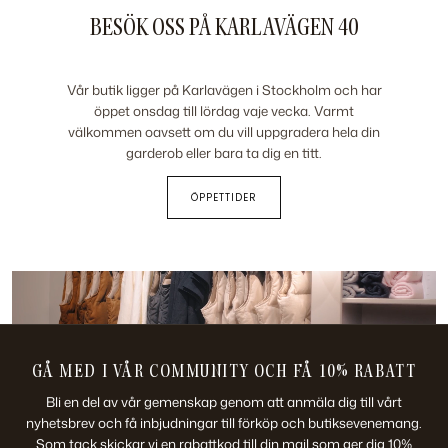
BESÖK OSS PÅ KARLAVÄGEN 40
Vår butik ligger på Karlavägen i Stockholm och har
öppet onsdag till lördag vaje vecka. Varmt
välkommen oavsett om du vill uppgradera hela din
garderob eller bara ta dig en titt.
ÖPPETTIDER
GÅ MED I VÅR COMMUNITY OCH FÅ 10% RABATT
Bli en del av vår gemenskap genom att anmäla dig till vårt
nyhetsbrev och få inbjudningar till förköp och butiksevenemang.
Som tack skickar vi en rabattkod till din mail som ger dig 10%